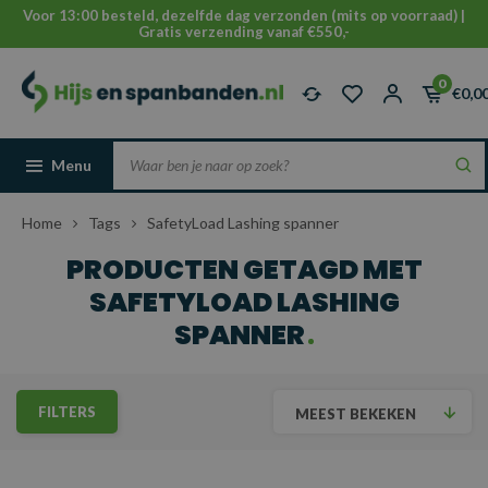
Voor 13:00 besteld, dezelfde dag verzonden (mits op voorraad) |
Gratis verzending vanaf €550,-
0
€0,0
Menu
Home
Tags
SafetyLoad Lashing spanner
PRODUCTEN GETAGD MET
SAFETYLOAD LASHING
SPANNER
FILTERS
MEEST BEKEKEN