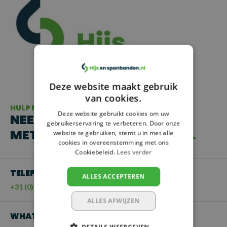
Deze website maakt gebruik
van cookies.
HULP NODIG?
Deze website gebruikt cookies om uw
NEEM CONTACT OP
gebruikerservaring te verbeteren. Door onze
MET ONZE KLANTENSERVICE
website te gebruiken, stemt u in met alle
cookies in overeenstemming met ons
Cookiebeleid.
Lees verder
TELEFOON
ALLES ACCEPTEREN
+31 (0)55 - 203 21 43
ALLES AFWIJZEN
WHATSAPP