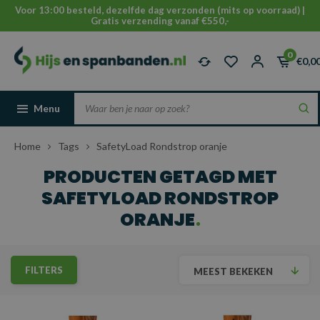
Voor 13:00 besteld, dezelfde dag verzonden (mits op voorraad) |
Gratis verzending vanaf €550,-
0
€0,0
Menu
Home
Tags
SafetyLoad Rondstrop oranje
PRODUCTEN GETAGD MET
SAFETYLOAD RONDSTROP
ORANJE
FILTERS
MEEST BEKEKEN