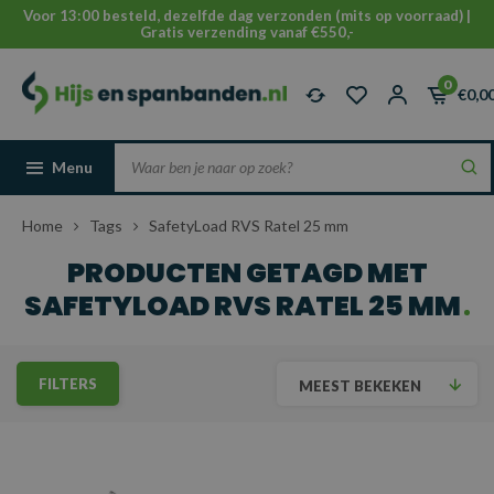
Voor 13:00 besteld, dezelfde dag verzonden (mits op voorraad) |
Gratis verzending vanaf €550,-
0
€0,0
Menu
Home
Tags
SafetyLoad RVS Ratel 25 mm
PRODUCTEN GETAGD MET
SAFETYLOAD RVS RATEL 25 MM
FILTERS
MEEST BEKEKEN