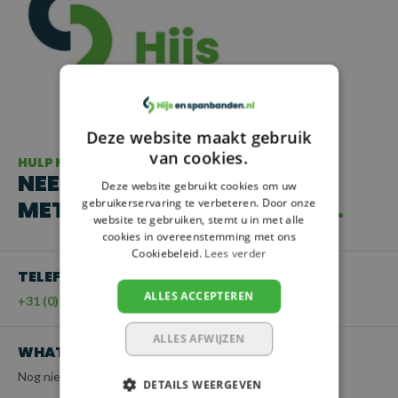
Deze website maakt gebruik
van cookies.
HULP NODIG?
NEEM CONTACT OP
Deze website gebruikt cookies om uw
MET ONZE KLANTENSERVICE
gebruikerservaring te verbeteren. Door onze
website te gebruiken, stemt u in met alle
cookies in overeenstemming met ons
Cookiebeleid.
Lees verder
TELEFOON
ALLES ACCEPTEREN
+31 (0)55 - 203 21 43
ALLES AFWIJZEN
WHATSAPP
Nog niet beschikbaar
DETAILS WEERGEVEN