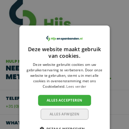
Deze website maakt gebruik
van cookies.
HULP NODIG?
Deze website gebruikt cookies om uw
NEEM CONTACT OP
gebruikerservaring te verbeteren. Door onze
MET ONZE KLANTENSERVICE
website te gebruiken, stemt u in met alle
cookies in overeenstemming met ons
Cookiebeleid.
Lees verder
TELEFOON
ALLES ACCEPTEREN
+31 (0)55 - 203 21 43
ALLES AFWIJZEN
WHATSAPP