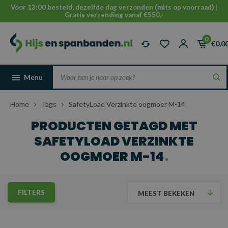
Voor 13:00 besteld, dezelfde dag verzonden (mits op voorraad) |
Gratis verzending vanaf €550,-
0
€0,0
Menu
Home
Tags
SafetyLoad Verzinkte oogmoer M-14
PRODUCTEN GETAGD MET
SAFETYLOAD VERZINKTE
OOGMOER M-14
FILTERS
MEEST BEKEKEN