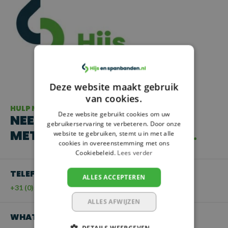
Deze website maakt gebruik
van cookies.
HULP NODIG?
Deze website gebruikt cookies om uw
NEEM CONTACT OP
gebruikerservaring te verbeteren. Door onze
MET ONZE KLANTENSERVICE
website te gebruiken, stemt u in met alle
cookies in overeenstemming met ons
Cookiebeleid.
Lees verder
TELEFOON
ALLES ACCEPTEREN
+31 (0)55 - 203 21 43
ALLES AFWIJZEN
WHATSAPP