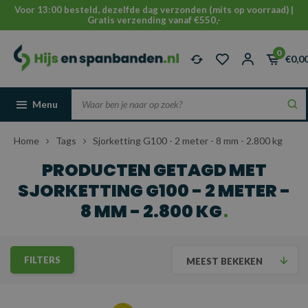
Voor 13:00 besteld, dezelfde dag verzonden (mits op voorraad) |
Gratis verzending vanaf €550,-
0
€0,0
Menu
Home
Tags
Sjorketting G100 - 2 meter - 8 mm - 2.800 kg
PRODUCTEN GETAGD MET
SJORKETTING G100 - 2 METER -
8 MM - 2.800 KG
FILTERS
MEEST BEKEKEN