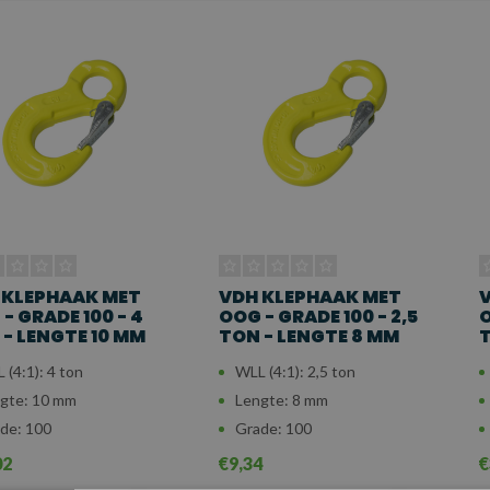
 KLEPHAAK MET
VDH KLEPHAAK MET
V
- GRADE 100 - 4
OOG - GRADE 100 - 2,5
O
- LENGTE 10 MM
TON - LENGTE 8 MM
T
 (4:1): 4 ton
WLL (4:1): 2,5 ton
gte: 10 mm
Lengte: 8 mm
de: 100
Grade: 100
02
€9,34
€