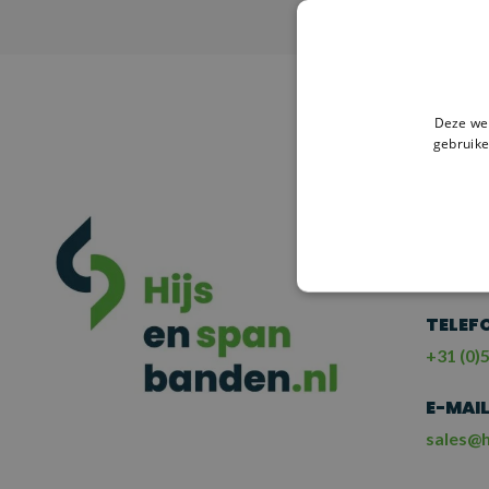
V
Deze web
gebruike
HULP
NE
ME
TELEF
+31 (0)5
E-MAI
sales@h