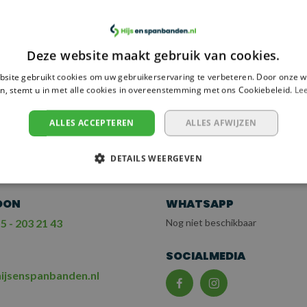
ergelijk
Vergelijk
Deze website maakt gebruik van cookies.
site gebruikt cookies om uw gebruikerservaring te verbeteren. Door onze w
n, stemt u in met alle cookies in overeenstemming met ons Cookiebeleid.
Le
 NODIG?
EM CONTACT OP
ALLES ACCEPTEREN
ALLES AFWIJZEN
T ONZE KLANTENSERV
DETAILS WEERGEVEN
OON
WHATSAPP
5 - 203 21 43
Nog niet beschikbaar
L
SOCIALMEDIA
ijsenspanbanden.nl