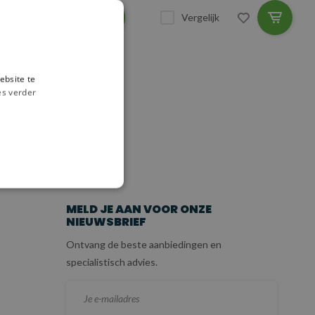
Vergelijk
Vergelijk
ebsite te
es verder
ICE
MELD JE AAN VOOR ONZE
NIEUWSBRIEF
Ontvang de beste aanbiedingen en
specialistisch advies.