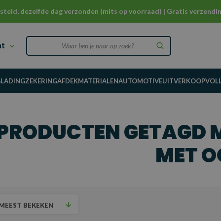
steld, dezelfde dag verzonden (mits op voorraad) | Gratis verzendin
nt
G
LADINGZEKERING
AFDEKMATERIALEN
AUTOMOTIVE
UITVERKOOP
VOL
PRODUCTEN GETAGD 
MET O
MEEST BEKEKEN