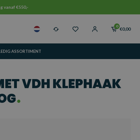
g vanaf €550,-
0
€0,00
LEDIG ASSORTIMENT
MET VDH KLEPHAAK
OG