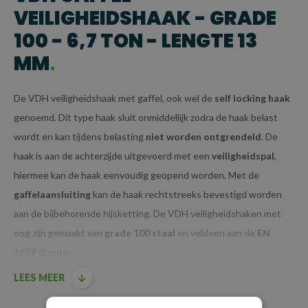
VEILIGHEIDSHAAK - GRADE
100 - 6,7 TON - LENGTE 13
MM
De VDH veiligheidshaak met gaffel, ook wel de
self locking haak
genoemd. Dit type haak sluit onmiddellijk zodra de haak belast
wordt en kan tijdens belasting
niet worden ontgrendeld
. De
haak is aan de achterzijde uitgevoerd met
een
veiligheidspal
,
h
iermee kan de haak eenvoudig ge
opend worden. Met de
gaff
elaansluiting
kan
de haak rechtstreeks bevestigd
worden
aan de bijbehorende hijskett
ing. De VDH
veiligheidshaken met
oog zijn gemaakt van
grade 100 staal
en voldoen aan de
EN
1677-3 norm
.
LEES MEER
Leverbaar inclusief bijbehorend
batchcertificaat
.