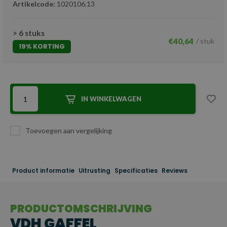
Artikelcode:
1020106.13
> 6 stuks
€40,64
/ stuk
19% KORTING
IN WINKELWAGEN
Toevoegen aan vergelijking
Product informatie
Uitrusting
Specificaties
Reviews
PRODUCTOMSCHRIJVING
VDH GAFFEL