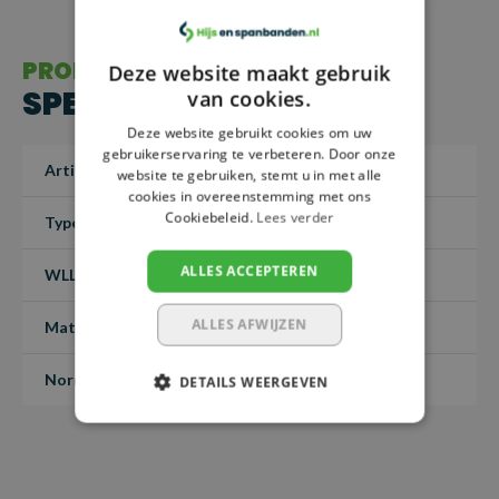
PRODUCT
Deze website maakt gebruik
SPECIFICATIES
van cookies.
Deze website gebruikt cookies om uw
gebruikerservaring te verbeteren. Door onze
Artikelnummer
1020106.13
website te gebruiken, stemt u in met alle
cookies in overeenstemming met ons
Cookiebeleid.
Lees verder
Type
ALLES ACCEPTEREN
WLL (4:1)
6,7 ton
ALLES AFWIJZEN
Materiaal
Grade 100
Norm
EN-1677-3
DETAILS WEERGEVEN