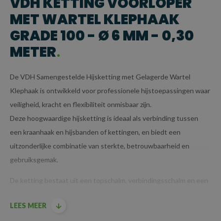
VDH KETTING VOORLOPER
MET WARTEL KLEPHAAK
GRADE 100 - Ø 6 MM - 0,30
METER
De VDH Samengestelde Hijsketting met Gelagerde Wartel
Klephaak is ontwikkeld voor professionele hijstoepassingen waar
veiligheid, kracht en flexibiliteit onmisbaar zijn.
Deze hoogwaardige hijsketting is ideaal als verbinding tussen
een kraanhaak en hijsbanden of kettingen, en biedt een
uitzonderlijke combinatie van sterkte, betrouwbaarheid en
gebruiksgemak.
De ketting bestaat uit een topschalm, verbindingsschalm en een
gelagerde wartel klephaak van Grade 100 staal. De robuuste
LEES MEER
lagerconstructie maakt het mogelijk dat lasten vrij kunnen