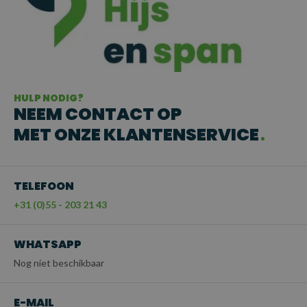
VOORDELEN OP EEN RIJ
Vrij draaiende last dankzij gelagerde wartelconstructie
Gemaakt van hoogwaardig Grade 100 staal
Voldoet aan strenge Europese veiligheidsnormen
Compleet en direct inzetbaar
HULP NODIG?
NEEM CONTACT OP
Veilig, duurzaam en efficiënt in gebruik
MET ONZE KLANTENSERVICE
TELEFOON
+31 (0)55 - 203 21 43
WHATSAPP
Nog niet beschikbaar
E-MAIL