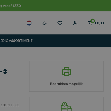
g vanaf €550,-
0
€0,00
LEDIG ASSORTIMENT
 3
Bedrukken mogelijk
1019115.03