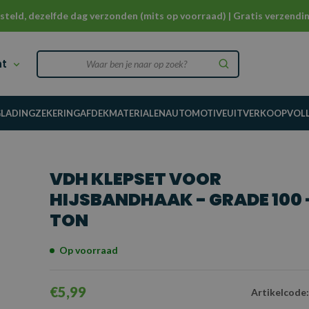
steld, dezelfde dag verzonden (mits op voorraad) | Gratis verzendin
nt
G
LADINGZEKERING
AFDEKMATERIALEN
AUTOMOTIVE
UITVERKOOP
VOL
VDH KLEPSET VOOR
HIJSBANDHAAK - GRADE 100 -
TON
Op voorraad
€5,99
Artikelcode: