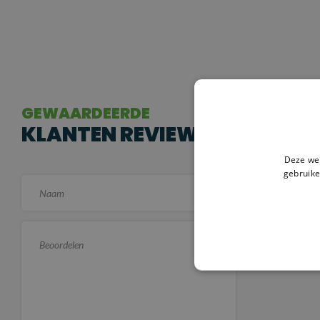
GEWAARDEERDE
KLANTEN REVIEWS
Deze web
gebruike
Er zijn no