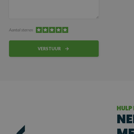
Aantal sterren
VERSTUUR
HULP
NE
ME