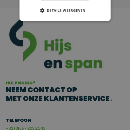
DETAILS WEERGEVEN
HULP NODIG?
NEEM CONTACT OP
MET ONZE KLANTENSERVICE
TELEFOON
+31 (0)55 - 203 21 43