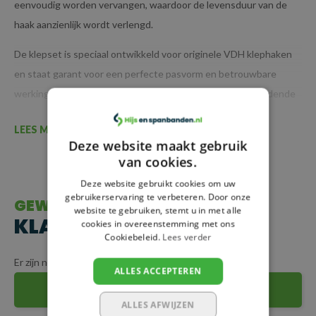
eenvoudig worden vervangen, waardoor de levensduur van de
haak aanzienlijk wordt verlengd.
De klepset is speciaal ontwikkeld voor originele VDH klephaken
en staat garant voor een perfecte pasvorm en betrouwbare
werking. Zo blijft uw hijsmaterieel veilig en conform de geldende
normen inzetbaar.
LEES MEER
Deze website maakt gebruik
Toepassing
van cookies.
Geschikt voor VDH gaffelklephaak type CH-8
Deze website gebruikt cookies om uw
Geschikt voor VDH oogklephaak type EH-8
gebruikerservaring te verbeteren. Door onze
GEWAARDEERDE
website te gebruiken, stemt u in met alle
KLANTEN REVIEWS
cookies in overeenstemming met ons
Cookiebeleid.
Lees verder
Er zijn nog geen reviews geschreven over dit product.
ALLES ACCEPTEREN
SCHRIJF JE EIGEN REVIEW
ALLES AFWIJZEN