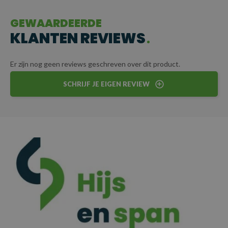
vrachtwagens, schepen of containers, deze ketting kan
eenvoudig aan specifieke eisen worden aangepast. Zo wordt elke
GEWAARDEERDE
lading veilig en betrouwbaar getransporteerd.
KLANTEN REVIEWS
CERTIFICERING
Er zijn nog geen reviews geschreven over dit product.
Elke sjorketting wordt geleverd met certificaat voor
SCHRIJF JE EIGEN REVIEW
gegarandeerde kwaliteit en veiligheid.