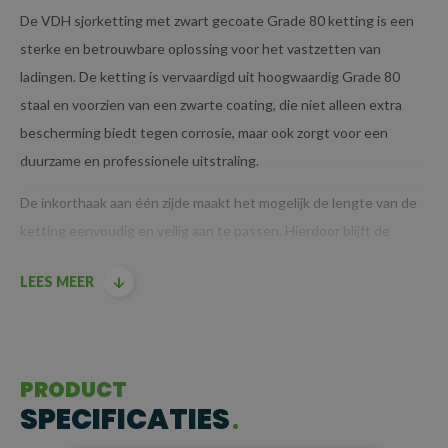
De VDH sjorketting met zwart gecoate Grade 80 ketting is een
sterke en betrouwbare oplossing voor het vastzetten van
ladingen. De ketting is vervaardigd uit hoogwaardig Grade 80
staal en voorzien van een zwarte coating, die niet alleen extra
bescherming biedt tegen corrosie, maar ook zorgt voor een
duurzame en professionele uitstraling.
De inkorthaak aan één zijde maakt het mogelijk de lengte van de
ketting eenvoudig en veilig aan te passen. Hierdoor blijft de
ketting stevig op zijn plaats, zonder risico op onbedoeld losraken.
LEES MEER
Voor extra veiligheid wordt de ketting op spanning gebracht met
een ladingspanner (ook wel kettingspanner genoemd), wat een
stabiele en betrouwbare verbinding tussen de ketting en de
lading garandeert.
PRODUCT
BELANGRIJKSTE KENMERKEN
SPECIFICATIES