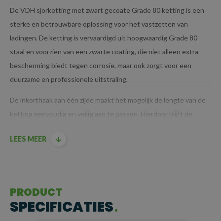
De VDH sjorketting met zwart gecoate Grade 80 ketting is een
sterke en betrouwbare oplossing voor het vastzetten van
ladingen. De ketting is vervaardigd uit hoogwaardig Grade 80
staal en voorzien van een zwarte coating, die niet alleen extra
bescherming biedt tegen corrosie, maar ook zorgt voor een
duurzame en professionele uitstraling.
De inkorthaak aan één zijde maakt het mogelijk de lengte van de
ketting eenvoudig en veilig aan te passen. Hierdoor blijft de
ketting stevig op zijn plaats, zonder risico op onbedoeld losraken.
LEES MEER
Voor extra veiligheid wordt de ketting op spanning gebracht met
een ladingspanner (ook wel kettingspanner genoemd), wat een
stabiele en betrouwbare verbinding tussen de ketting en de
lading garandeert.
PRODUCT
BELANGRIJKSTE KENMERKEN
SPECIFICATIES