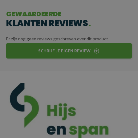
vrachtwagens, schepen of containers, deze ketting kan
eenvoudig aan specifieke eisen worden aangepast. Zo wordt elke
GEWAARDEERDE
lading veilig en betrouwbaar getransporteerd.
KLANTEN REVIEWS
CERTIFICERING
Er zijn nog geen reviews geschreven over dit product.
Elke sjorketting wordt geleverd met certificaat voor
SCHRIJF JE EIGEN REVIEW
gegarandeerde kwaliteit en veiligheid.