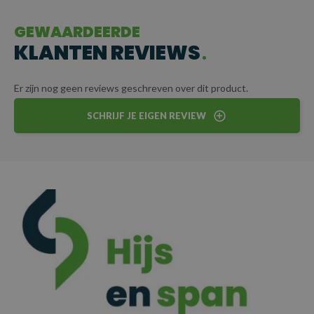
vrachtwagens, schepen of containers, deze ketting kan
eenvoudig aan specifieke eisen worden aangepast. Zo wordt elke
GEWAARDEERDE
lading veilig en betrouwbaar getransporteerd.
KLANTEN REVIEWS
CERTIFICERING
Er zijn nog geen reviews geschreven over dit product.
Elke sjorketting wordt geleverd met certificaat voor
SCHRIJF JE EIGEN REVIEW
gegarandeerde kwaliteit en veiligheid.