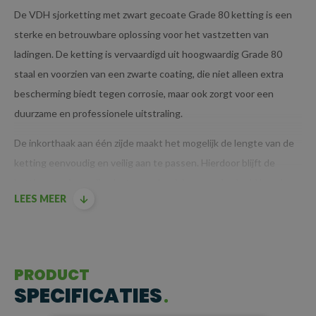
De VDH sjorketting met zwart gecoate Grade 80 ketting is een
sterke en betrouwbare oplossing voor het vastzetten van
ladingen. De ketting is vervaardigd uit hoogwaardig Grade 80
staal en voorzien van een zwarte coating, die niet alleen extra
bescherming biedt tegen corrosie, maar ook zorgt voor een
duurzame en professionele uitstraling.
De inkorthaak aan één zijde maakt het mogelijk de lengte van de
ketting eenvoudig en veilig aan te passen. Hierdoor blijft de
ketting stevig op zijn plaats, zonder risico op onbedoeld losraken.
LEES MEER
Voor extra veiligheid wordt de ketting op spanning gebracht met
een ladingspanner (ook wel kettingspanner genoemd), wat een
stabiele en betrouwbare verbinding tussen de ketting en de
lading garandeert.
PRODUCT
BELANGRIJKSTE KENMERKEN
SPECIFICATIES