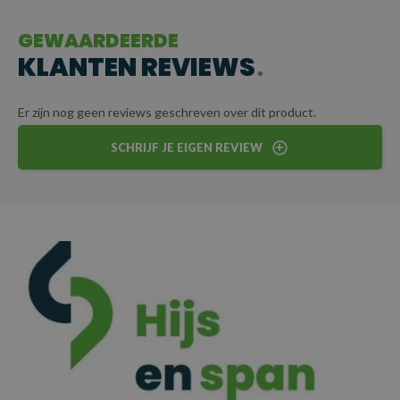
vrachtwagens, schepen of containers, deze ketting kan
eenvoudig aan specifieke eisen worden aangepast. Zo wordt elke
GEWAARDEERDE
lading veilig en betrouwbaar getransporteerd.
KLANTEN REVIEWS
CERTIFICERING
Er zijn nog geen reviews geschreven over dit product.
Elke sjorketting wordt geleverd met certificaat voor
SCHRIJF JE EIGEN REVIEW
gegarandeerde kwaliteit en veiligheid.