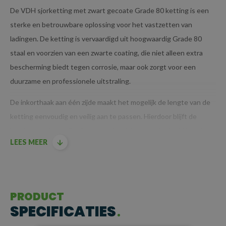
De VDH sjorketting met zwart gecoate Grade 80 ketting is een
sterke en betrouwbare oplossing voor het vastzetten van
ladingen. De ketting is vervaardigd uit hoogwaardig Grade 80
staal en voorzien van een zwarte coating, die niet alleen extra
bescherming biedt tegen corrosie, maar ook zorgt voor een
duurzame en professionele uitstraling.
De inkorthaak aan één zijde maakt het mogelijk de lengte van de
ketting eenvoudig en veilig aan te passen. Hierdoor blijft de
ketting stevig op zijn plaats, zonder risico op onbedoeld losraken.
LEES MEER
Voor extra veiligheid wordt de ketting op spanning gebracht met
een ladingspanner (ook wel kettingspanner genoemd), wat een
stabiele en betrouwbare verbinding tussen de ketting en de
lading garandeert.
PRODUCT
BELANGRIJKSTE KENMERKEN
SPECIFICATIES