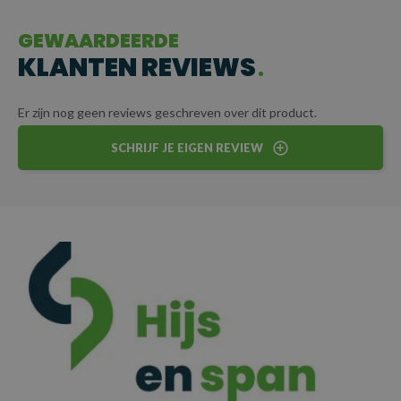
veilige en betrouwbare oplossing bij het transporteren van
goederen.
GEWAARDEERDE
KLANTEN REVIEWS
CERTIFICERING
Elke sjorketting wordt geleverd met certificaat voor
Er zijn nog geen reviews geschreven over dit product.
gegarandeerde kwaliteit en veiligheid.
SCHRIJF JE EIGEN REVIEW