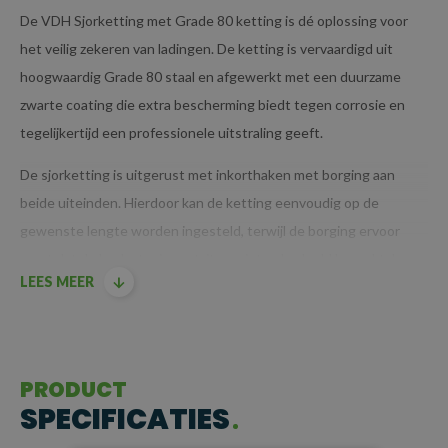
De VDH Sjorketting met Grade 80 ketting is dé oplossing voor
het veilig zekeren van ladingen. De ketting is vervaardigd uit
hoogwaardig Grade 80 staal en afgewerkt met een duurzame
zwarte coating die extra bescherming biedt tegen corrosie en
tegelijkertijd een professionele uitstraling geeft.
De sjorketting is uitgerust met inkorthaken met borging aan
beide uiteinden. Hierdoor kan de ketting eenvoudig op de
gewenste lengte worden ingesteld, terwijl de borging ervoor
zorgt dat de haak stevig vastzit en niet onbedoeld losraakt. In
LEES MEER
combinatie met een ladingspanner (kettingspanner) kan de
ketting onder spanning worden gezet, wat zorgt voor een veilige
en stabiele verankering van iedere lading.
BELANGRIJKSTE KENMERKEN
PRODUCT
SPECIFICATIES
Grade 80 staal:
geschikt voor zware belasting en