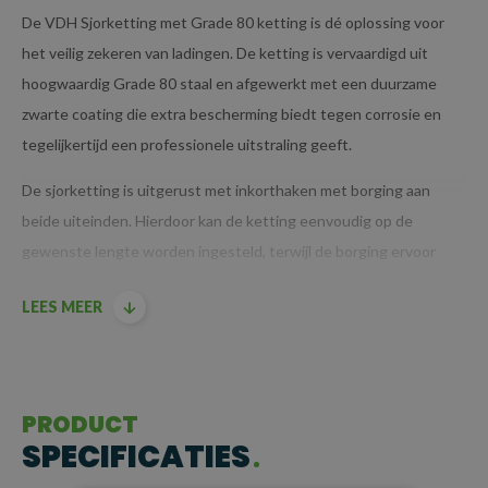
De VDH Sjorketting met Grade 80 ketting is dé oplossing voor
het veilig zekeren van ladingen. De ketting is vervaardigd uit
hoogwaardig Grade 80 staal en afgewerkt met een duurzame
zwarte coating die extra bescherming biedt tegen corrosie en
tegelijkertijd een professionele uitstraling geeft.
De sjorketting is uitgerust met inkorthaken met borging aan
beide uiteinden. Hierdoor kan de ketting eenvoudig op de
gewenste lengte worden ingesteld, terwijl de borging ervoor
zorgt dat de haak stevig vastzit en niet onbedoeld losraakt. In
LEES MEER
combinatie met een ladingspanner (kettingspanner) kan de
ketting onder spanning worden gezet, wat zorgt voor een veilige
en stabiele verankering van iedere lading.
BELANGRIJKSTE KENMERKEN
PRODUCT
SPECIFICATIES
Grade 80 staal:
geschikt voor zware belasting en