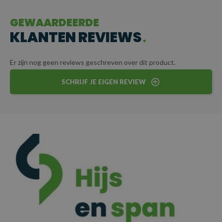
veilige en betrouwbare oplossing bij het transporteren van
goederen.
GEWAARDEERDE
KLANTEN REVIEWS
CERTIFICERING
Elke sjorketting wordt geleverd met certificaat voor
Er zijn nog geen reviews geschreven over dit product.
gegarandeerde kwaliteit en veiligheid.
SCHRIJF JE EIGEN REVIEW