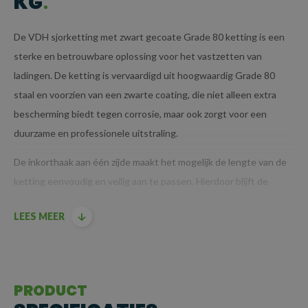
KG
De VDH sjorketting met zwart gecoate Grade 80 ketting is een
sterke en betrouwbare oplossing voor het vastzetten van
ladingen. De ketting is vervaardigd uit hoogwaardig Grade 80
staal en voorzien van een zwarte coating, die niet alleen extra
bescherming biedt tegen corrosie, maar ook zorgt voor een
duurzame en professionele uitstraling.
De inkorthaak aan één zijde maakt het mogelijk de lengte van de
ketting eenvoudig en veilig aan te passen. Hierdoor blijft de
ketting stevig op zijn plaats, zonder risico op onbedoeld losraken.
LEES MEER
Voor extra veiligheid wordt de ketting op spanning gebracht met
een ladingspanner (ook wel kettingspanner genoemd), wat een
stabiele en betrouwbare verbinding tussen de ketting en de
lading garandeert.
PRODUCT
BELANGRIJKSTE KENMERKEN