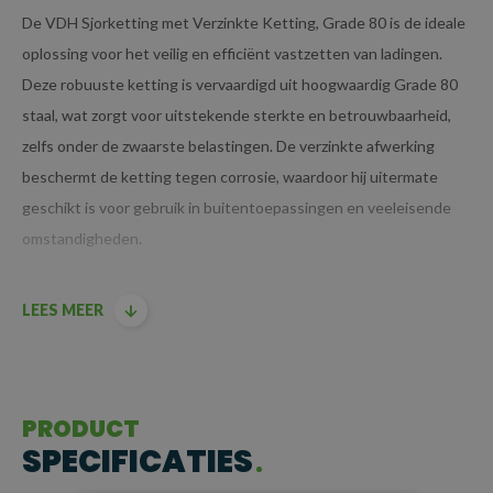
De VDH Sjorketting met Verzinkte Ketting, Grade 80 is de ideale
oplossing voor het veilig en efficiënt vastzetten van ladingen.
Deze robuuste ketting is vervaardigd uit hoogwaardig Grade 80
staal, wat zorgt voor uitstekende sterkte en betrouwbaarheid,
zelfs onder de zwaarste belastingen. De verzinkte afwerking
beschermt de ketting tegen corrosie, waardoor hij uitermate
geschikt is voor gebruik in buitentoepassingen en veeleisende
omstandigheden.
Dankzij de klephaken aan beide zijden van de ketting, die zijn
LEES MEER
voorzien van een stevige gesmede klep, kunnen ladingen
eenvoudig en snel worden gezekerd. De ketting wordt op
spanning gebracht met een ladingspanner (ook wel
kettingspanner genoemd), wat zorgt voor een betrouwbare en
PRODUCT
veilige verbinding tussen de ketting en de lading.
SPECIFICATIES
BELANGRIJKSTE KENMERKEN