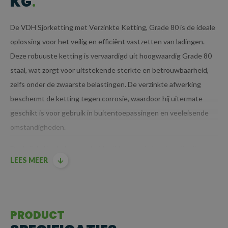
KG
De VDH Sjorketting met Verzinkte Ketting, Grade 80 is de ideale
oplossing voor het veilig en efficiënt vastzetten van ladingen.
Deze robuuste ketting is vervaardigd uit hoogwaardig Grade 80
staal, wat zorgt voor uitstekende sterkte en betrouwbaarheid,
zelfs onder de zwaarste belastingen. De verzinkte afwerking
beschermt de ketting tegen corrosie, waardoor hij uitermate
geschikt is voor gebruik in buitentoepassingen en veeleisende
omstandigheden.
Dankzij de klephaken aan beide zijden van de ketting, die zijn
LEES MEER
voorzien van een stevige gesmede klep, kunnen ladingen
eenvoudig en snel worden gezekerd. De ketting wordt op
spanning gebracht met een ladingspanner (ook wel
kettingspanner genoemd), wat zorgt voor een betrouwbare en
PRODUCT
veilige verbinding tussen de ketting en de lading.