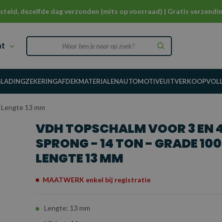
steld, dezelfde dag verzonden (mits op voorraad) | Gratis verzendin
nt
G
LADINGZEKERING
AFDEKMATERIALEN
AUTOMOTIVE
UITVERKOOP
VOL
- Lengte 13 mm
VDH TOPSCHALM VOOR 3 EN 
SPRONG - 14 TON - GRADE 100
LENGTE 13 MM
MAATWERK enkel bij registratie
Lengte: 13 mm