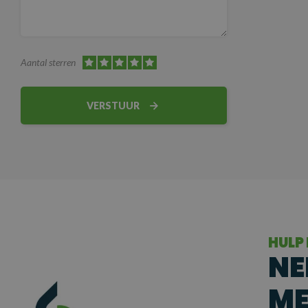
Aantal sterren
VERSTUUR
HULP
NE
ME