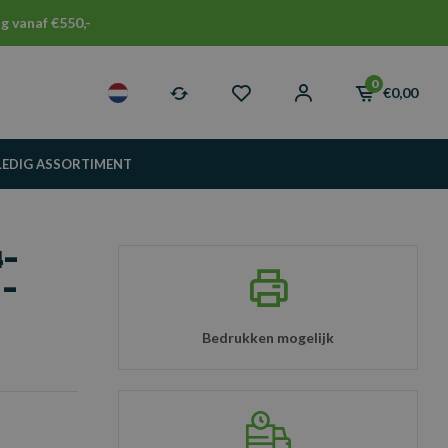
g vanaf €550,-
0
€0,00
LEDIG ASSORTIMENT
4-
 -
Bedrukken mogelijk