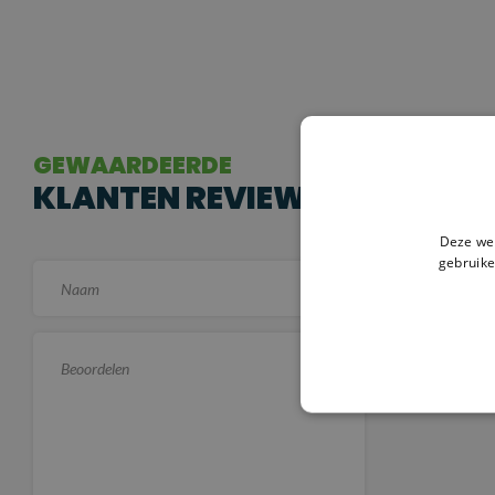
GEWAARDEERDE
KLANTEN REVIEWS
Deze web
gebruike
Er zijn no