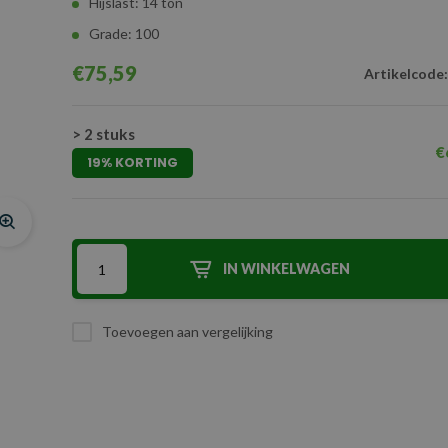
Hijslast: 14 ton
Grade: 100
€75,59
Artikelcode:
> 2 stuks
€
19% KORTING
IN WINKELWAGEN
Toevoegen aan vergelijking