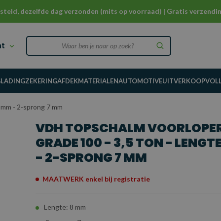
steld, dezelfde dag verzonden (mits op voorraad) | Gratis verzendin
nt
G
LADINGZEKERING
AFDEKMATERIALEN
AUTOMOTIVE
UITVERKOOP
VOL
8 mm - 2-sprong 7 mm
VDH TOPSCHALM VOORLOPE
GRADE 100 - 3,5 TON - LENGT
- 2-SPRONG 7 MM
MAATWERK enkel bij registratie
Lengte: 8 mm