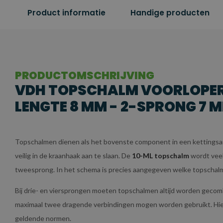
Product informatie
Handige producten
PRODUCTOMSCHRIJVING
VDH TOPSCHALM VOORLOPER G
LENGTE 8 MM - 2-SPRONG 7 
Topschalmen dienen als het bovenste component in een kettingsa
veilig in de kraanhaak aan te slaan. De
10-ML topschalm
wordt veela
tweesprong. In het schema is precies aangegeven welke topschalm g
Bij drie- en viersprongen moeten topschalmen altijd worden geco
maximaal twee dragende verbindingen mogen worden gebruikt. Hierdoo
geldende normen.