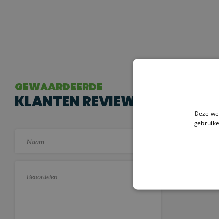
GEWAARDEERDE
KLANTEN REVIEWS
Deze web
gebruike
Er zijn no