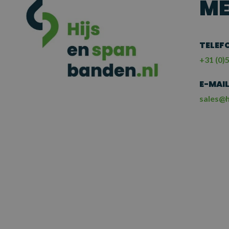
ME
TELEF
+31 (0)5
E-MAI
sales@h