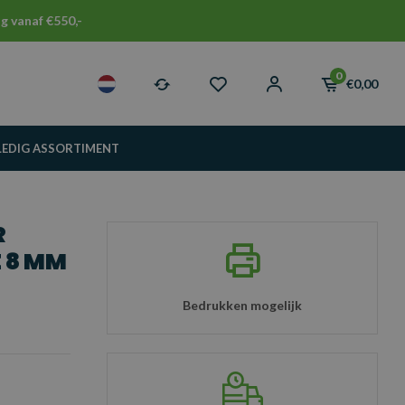
g vanaf €550,-
0
€0,00
LEDIG ASSORTIMENT
R
E 8 MM
Bedrukken mogelijk