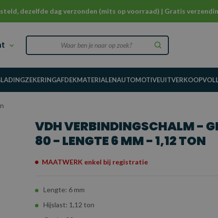
steld, dezelfde dag verzonden (mits op voorraad) | Gratis verzendin
nt
G
LADINGZEKERING
AFDEKMATERIALEN
AUTOMOTIVE
UITVERKOOP
VOL
on
VDH VERBINDINGSCHALM - G
80 - LENGTE 6 MM - 1,12 TON
MAATWERK enkel bij registratie
Lengte: 6 mm
Hijslast: 1,12 ton