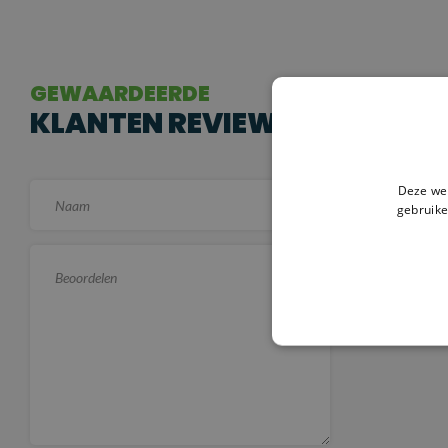
GEWAARDEERDE
KLANTEN REVIEWS
Deze web
Er zijn no
gebruike