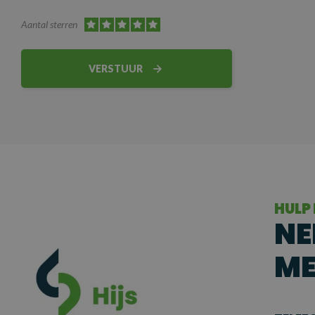
Aantal sterren
VERSTUUR
HULP
NE
ME