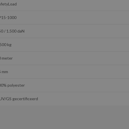
afetyLoad
P15-1000
50 / 1.500 daN
.500 kg
0 meter
5 mm
00% polyester
UV/GS gecertificeerd