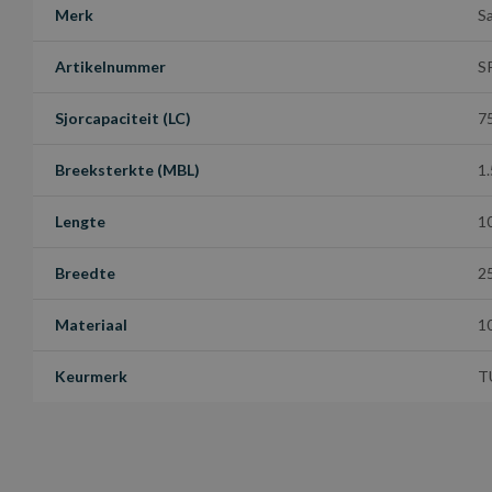
Merk
S
Artikelnummer
S
Sjorcapaciteit (LC)
7
Breeksterkte (MBL)
1
Lengte
1
Breedte
2
Materiaal
1
Keurmerk
T