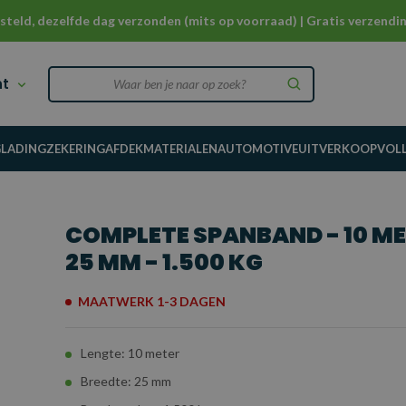
steld, dezelfde dag verzonden (mits op voorraad) | Gratis verzendin
nt
G
LADINGZEKERING
AFDEKMATERIALEN
AUTOMOTIVE
UITVERKOOP
VOL
COMPLETE SPANBAND - 10 ME
25 MM - 1.500 KG
MAATWERK 1-3 DAGEN
Lengte: 10 meter
Breedte: 25 mm