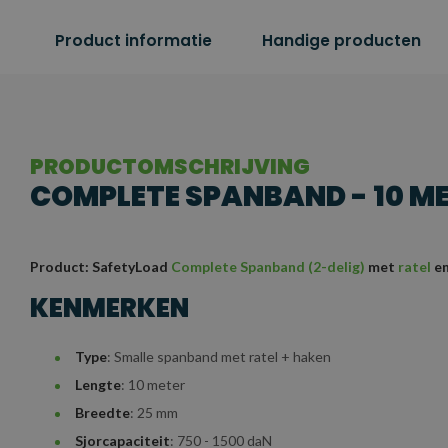
Product informatie
Handige producten
PRODUCTOMSCHRIJVING
COMPLETE SPANBAND - 10 MET
Product: SafetyLoad
Complete Spanband (2-delig)
met
ratel
en
KENMERKEN
Type
: Smalle spanband met ratel + haken
Lengte
: 10 meter
Breedte
: 25 mm
Sjorcapaciteit
: 750 - 1500 daN