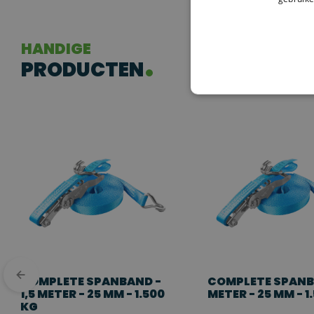
Zekeren van lichte goederen
Buitengebruik, zoals transporten in verschillende weerso
HANDIGE
PRODUCTEN
Professioneel gebruik voor lichte ladingen
EXTRA INFORMATIE
De
SafetyLoad Complete Spanband
is de perfecte keuze voor he
weerbestendigheid, is deze spanband uitermate geschikt voor inten
agrarische sector. Door de robuuste ratel en haken is de spanband e
omstandigheden.
LET OP: dit is een maatwerkartikel en kan niet worden geret
COMPLETE SPANBAND -
COMPLETE SPANB
1,5 METER - 25 MM - 1.500
METER - 25 MM - 1
KG