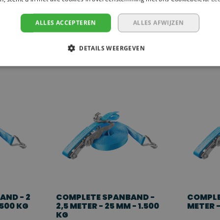
ALLES ACCEPTEREN
ALLES AFWIJZEN
mstandigheden
DETAILS WEERGEVEN
t zekeren van lichte ladingen. Met een focus op duurzaamheid en
sief buitengebruik, zoals bij transporten, watersport en de
en betrouwbare keuze, zelfs bij langdurig gebruik in diverse
ourneerd
AND - 2
COMPLETE SPANBAND -
COMPLE
.500 KG
2,5 METER - 25 MM - 1.500
METER -
KG