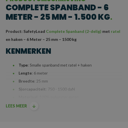
COMPLETE SPANBAND - 6
METER - 25 MM - 1.500 KG
Product: SafetyLoad
Complete Spanband (2-delig)
met
ratel
en haken – 6 Meter – 25 mm – 1500 kg
KENMERKEN
Type
: Smalle spanband met ratel + haken
Lengte
: 6 meter
Breedte
: 25 mm
Sjorcapaciteit
: 750 - 1500 daN
Materiaal
: 100% polyester garen
Mechanisme
: Ratel en haken voor langdurige en veilige
LEES MEER
werking, ideaal voor buitengebruik, zoals transport,
watersport en de agrarische sector