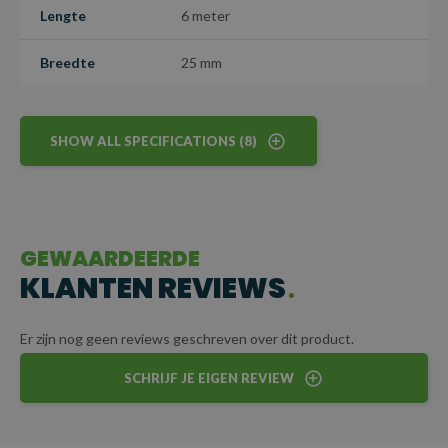
Lengte
6 meter
diverse omstandigheden.
Breedte
25 mm
LET OP: dit is een maatwerkartikel en kan niet worden
geretourneerd
SHOW ALL SPECIFICATIONS (8)
GEWAARDEERDE
KLANTEN REVIEWS
Er zijn nog geen reviews geschreven over dit product.
SCHRIJF JE EIGEN REVIEW