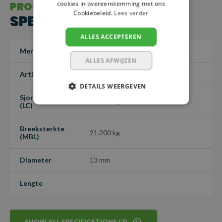
cookies in overeenstemming met ons
PRODUCT
Cookiebeleid.
Lees verder
SPECIFICATIES
ALLES ACCEPTEREN
Merk
SafetyLoad
ALLES AFWIJZEN
Artikelnummer
KMKSH13
DETAILS WEERGEVEN
Sjorcapaciteit
10.600 kg
(LC)
Breeksterkte
21.200 kg
(MBL)
Diameter
13 mm
Lengte