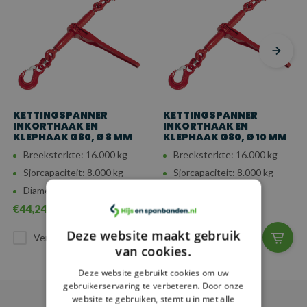
KETTINGSPANNER
KETTINGSPANNER
INKORTHAAK EN
INKORTHAAK EN
KLEPHAAK G80, Ø 8 MM
KLEPHAAK G80, Ø 10 MM
Breeksterkte: 16.000 kg
Breeksterkte: 16.000 kg
Sjorcapaciteit: 8.000 kg
Sjorcapaciteit: 8.000 kg
Diameter: 8 mm
Diameter: 10 mm
€44,24
€49,35
Deze website maakt gebruik
Vergelijk
Vergelijk
van cookies.
Deze website gebruikt cookies om uw
gebruikerservaring te verbeteren. Door onze
website te gebruiken, stemt u in met alle