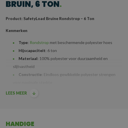
BRUIN, 6 TON
Product: SafetyLoad Bruine Rondstrop – 6 Ton
Kenmerken
Type
:
Rondstrop
met beschermende polyester hoes
Hijscapaciteit
: 6 ton
Materiaal
: 100% polyester voor duurzaamheid en
slijtvastheid
Constructie
: Eindloos gewikkelde polyester strengen
voor maximale sterkte
Belastingsindicatie
: Bandkleur, streepcodering en label
LEES MEER
geven veilige belasting (SWL) aan
Certificering
: Voldoet aan wettelijke veiligheidseisen,
inclusief certificaat
HANDIGE
Safety Factor:
7:1