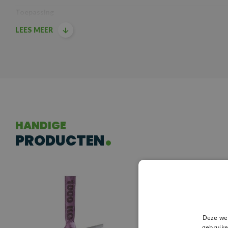
Toepassing
LEES MEER
Industrieel hijswerk
Bouw en constructie
Transport en professionele sectoren
Extra informatie
De SafetyLoad Rode
Rondstrop
is ideaal voor het veilig hijsen van 
duidelijke belasting indicaties is deze rondstrop perfect voor dageli
HANDIGE
PRODUCTEN
Deze web
gebruike