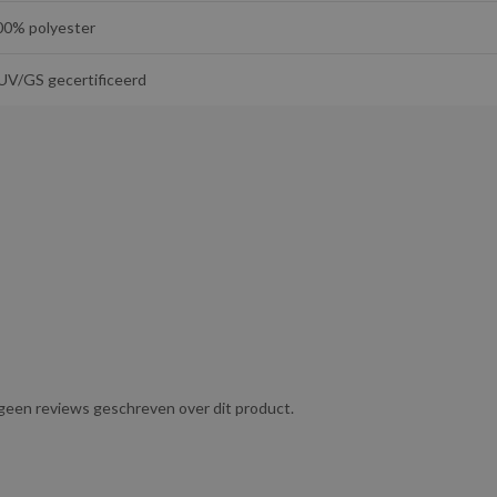
00% polyester
UV/GS gecertificeerd
g geen reviews geschreven over dit product.