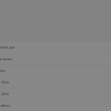
afetyLoad
e opties
 ton
- 10 m
- 20 m
indloos