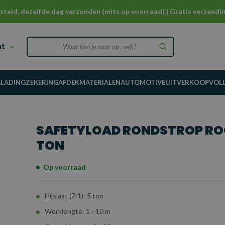
steld, dezelfde dag verzonden (mits op voorraad) | Gratis verzendin
nt
G
LADINGZEKERING
AFDEKMATERIALEN
AUTOMOTIVE
UITVERKOOP
VOL
SAFETYLOAD RONDSTROP RO
TON
Op voorraad
Hijslast (7:1): 5 ton
Werklengte: 1 - 10 m