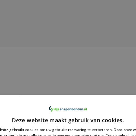
ladingen tot 5 ton. Met een flexibele constructie, slijtvastheid en
jks gebruik in diverse sectoren.
Deze website maakt gebruik van cookies.
site gebruikt cookies om uw gebruikerservaring te verbeteren. Door onze w
n, stemt u in met alle cookies in overeenstemming met ons Cookiebeleid.
Le