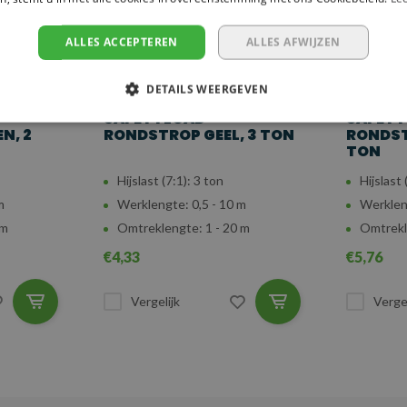
ALLES ACCEPTEREN
ALLES AFWIJZEN
DETAILS WEERGEVEN
SAFETYLOAD
SAFET
N, 2
RONDSTROP GEEL, 3 TON
RONDST
TON
Hijslast (7:1): 3 ton
Hijslast 
m
Werklengte: 0,5 - 10 m
Werkleng
 m
Omtreklengte: 1 - 20 m
Omtrekl
€4,33
€5,76
Vergelijk
Vergel