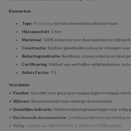
Kenmerken
Type
:
Rondstrop
met beschermende polyester hoes
Hijscapaciteit
: 5 ton
Materiaal
: 100% polyester voor duurzaamheid en slijtvasth
Constructie
: Eindloos gewikkelde polyester strengen voor
Belastingsindicatie
: Bandkleur, streepcodering en label ge
Certificering
: Voldoet aan wettelijke veiligheidseisen, inclus
Safety Factor:
7:1
Voordelen
✔
Flexibel
: Geschikt voor gestropte toepassingen in krappe ruimt
✔
Slijtvast
: Beschermende hoes verlengt de levensduur.
✔
Duidelijke indicatie
: Heldere belastingmarkeringen voor veilig g
✔
Beschermde documentatie
: Certificatenlabel en handleiding in
✔
Veilig
: Voldoet aan NEN EN 1492-2-2000+A1:2008 normen.