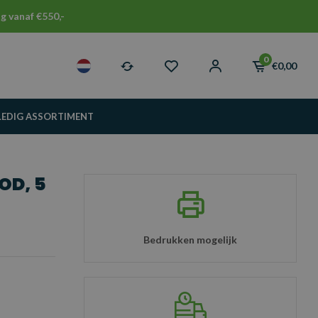
g vanaf €550,-
0
€0,00
LEDIG ASSORTIMENT
OD, 5
Bedrukken mogelijk