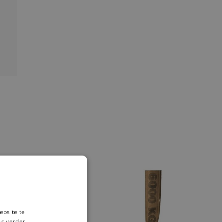
ebsite te
es verder