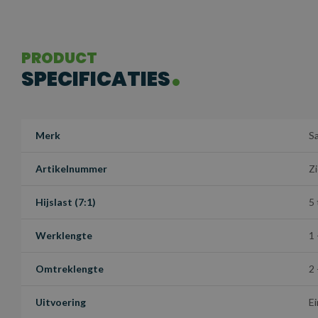
PRODUCT
SPECIFICATIES
Merk
S
Artikelnummer
Zi
Hijslast (7:1)
5
Werklengte
1 
Omtreklengte
2 
Uitvoering
E