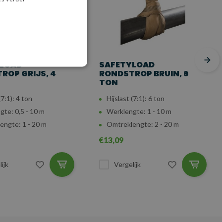
YLOAD
SAFETYLOAD
ROP GRIJS, 4
RONDSTROP BRUIN, 6
TON
(7:1): 4 ton
Hijslast (7:1): 6 ton
te: 0,5 - 10 m
Werklengte: 1 - 10 m
engte: 1 - 20 m
Omtreklengte: 2 - 20 m
€13,09
ijk
Vergelijk