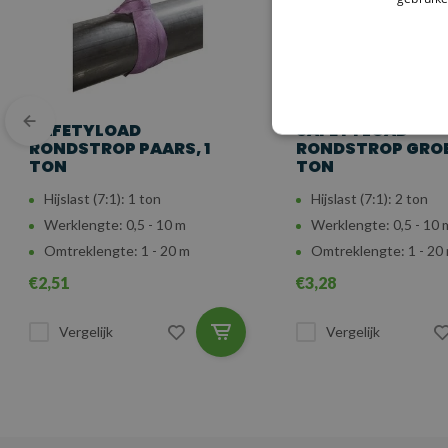
SAFETYLOAD
SAFETYLOAD
RONDSTROP PAARS, 1
RONDSTROP GROE
TON
TON
Hijslast (7:1): 1 ton
Hijslast (7:1): 2 ton
Werklengte: 0,5 - 10 m
Werklengte: 0,5 - 10 
Omtreklengte: 1 - 20 m
Omtreklengte: 1 - 20
€2,51
€3,28
Vergelijk
Vergelijk