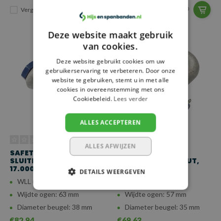
Vergelijk
Vergelijk
Deze website maakt gebruik
van cookies.
Deze website gebruikt cookies om uw
gebruikerservaring te verbeteren. Door onze
website te gebruiken, stemt u in met alle
cookies in overeenstemming met ons
Cookiebeleid.
Lees verder
ALLES ACCEPTEREN
ALLES AFWIJZEN
SAFETYLOAD D-
SAFETYLOAD D-
SLUITING MOERBOUT,
SLUITING MOERBOUT,
17.000 KG
13.500 KG
DETAILS WEERGEVEN
WLL (6:1): 17.000 kg
WLL (6:1): 13.500 kg
Wijdte ogen: 63 mm
Wijdte ogen: 57 mm
Diameter beugel: 38 mm
Diameter beugel: 35 mm
€82,94
€69,63