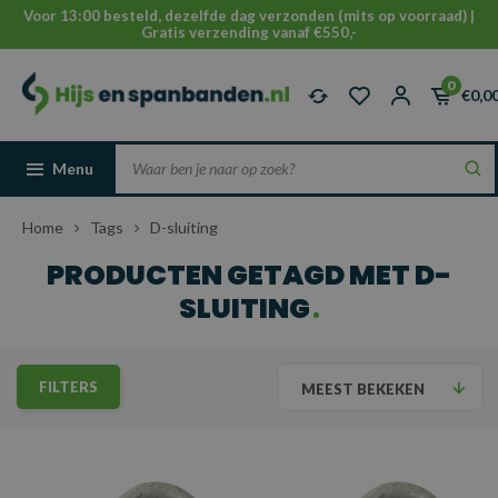
Voor 13:00 besteld, dezelfde dag verzonden (mits op voorraad) |
Gratis verzending vanaf €550,-
0
€0,0
Menu
Home
Tags
D-sluiting
PRODUCTEN GETAGD MET D-
SLUITING
FILTERS
MEEST BEKEKEN