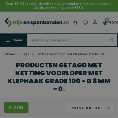
Voor 13:00 besteld, dezelfde dag verzonden (mits op voorraad) |
Gratis verzending vanaf €550,-
0
€0,0
Menu
Home
Tags
Ketting voorloper met klephaak grade 100 - Ø 8 mm - 0
PRODUCTEN GETAGD MET
KETTING VOORLOPER MET
KLEPHAAK GRADE 100 - Ø 8 MM
- 0
FILTERS
MEEST BEKEKEN