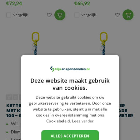
€72,24
€65,92
Vergelijk
Vergelijk
Deze website maakt gebruik
van cookies.
Deze website gebruikt cookies om uw
gebruikerservaring te verbeteren. Door onze
KETTING VOORLOPER
KETTING VOORLOPER
website te gebruiken, stemt u in met alle
MET KLEPHAAK GRADE
MET KLEPHAAK GRADE
cookies in overeenstemming met ons
100 - Ø 10 MM - 1 METER
100 - Ø 10 MM - 0,5 METER
Cookiebeleid.
Lees verder
WLL (4:1): 4 ton
WLL (4:1): 4 ton
Diameter: 10 mm
Diameter: 10 mm
ALLES ACCEPTEREN
Lengte: 0,5 m
Lengte: 0,5 m