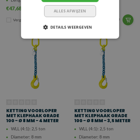
€47,68
€41,33
ALLES AFWIJZEN
Vergelijk
Vergelijk
DETAILS WEERGEVEN
KETTING VOORLOPER
KETTING VOORLOPER
MET KLEPHAAK GRADE
MET KLEPHAAK GRADE
100 - Ø 8 MM - 4 METER
100 - Ø 8 MM - 3,5 METER
WLL (4:1): 2,5 ton
WLL (4:1): 2,5 ton
Diameter: 8 mm
Diameter: 8 mm