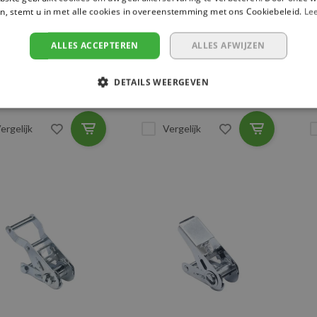
n, stemt u in met alle cookies in overeenstemming met ons Cookiebeleid.
Le
eksterkte: 30 kn
Breeksterkte: 15 kn
ALLES ACCEPTEREN
ALLES AFWIJZEN
edte: 35 mm
Breedte: 25 mm
DETAILS WEERGEVEN
63
€10,40
€
ergelijk
Vergelijk