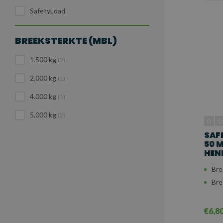
SafetyLoad
BREEKSTERKTE (MBL)
1.500 kg
(2)
2.000 kg
(1)
4.000 kg
(1)
5.000 kg
(2)
SAF
50 
HEND
Bre
Bre
€6,8