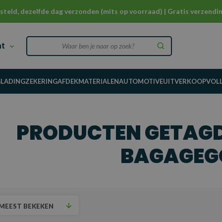
steld, dezelfde dag verzonden (mits op voorraad) | Gratis verzendin
nt
G
LADINGZEKERING
AFDEKMATERIALEN
AUTOMOTIVE
UITVERKOOP
VOL
PRODUCTEN GETAGD
BAGAGEG
MEEST BEKEKEN