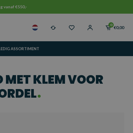
g vanaf €550,-
0
€0,00
LEDIG ASSORTIMENT
 MET KLEM VOOR
ORDEL