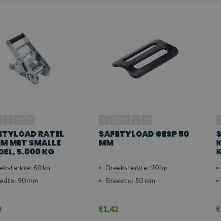
ETYLOAD RATEL
SAFETYLOAD GESP 50
MM MET SMALLE
MM
K
EL, 5.000 KG
eksterkte: 50 kn
Breeksterkte: 20 kn
edte: 50 mm
Breedte: 50 mm
0
€1,42
€