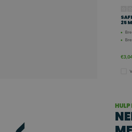
SAF
25 M
Bre
Bre
€3,0
V
HULP
NE
ME