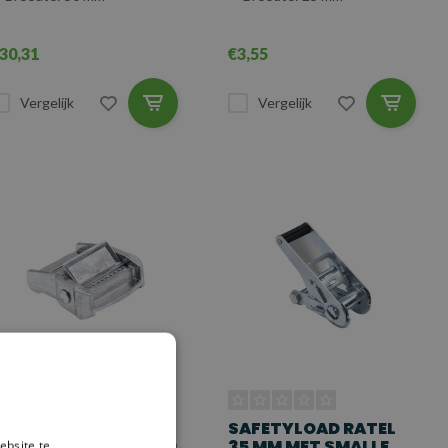
30,31
€3,55
Vergelijk
Vergelijk
SAFETYLOAD
SAFETYLOAD RATEL
LEMGESP 35 MM, 800
35 MM MET SMALLE
ebsite te