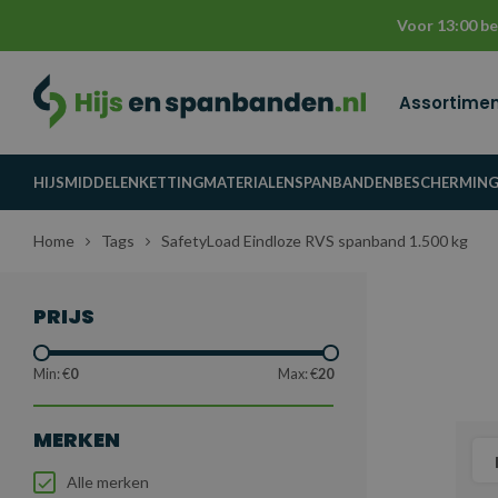
Voor 13:00 be
Assortime
HIJSMIDDELEN
KETTINGMATERIALEN
SPANBANDEN
BESCHERMIN
Home
Tags
SafetyLoad Eindloze RVS spanband 1.500 kg
PRIJS
Min: €
0
Max: €
20
MERKEN
Alle merken