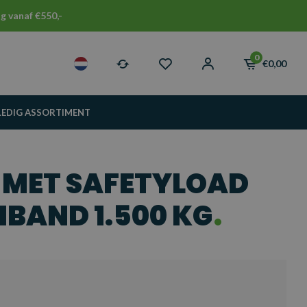
g vanaf €550,-
0
€0,00
LEDIG ASSORTIMENT
 MET SAFETYLOAD
NBAND 1.500 KG