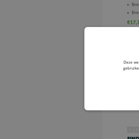
Bre
Bre
€17,
V
Deze web
gebruike
EIN