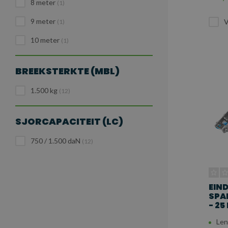
8 meter
(1)
9 meter
V
(1)
10 meter
(1)
BREEKSTERKTE (MBL)
1.500 kg
(12)
SJORCAPACITEIT (LC)
750 / 1.500 daN
(12)
EIN
SPA
- 25
Len