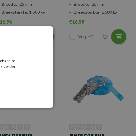
Breedte: 25 mm
Breedte: 25 mm
Breeksterkte: 1.500 kg
Breeksterkte: 1.500 kg
16,96
€16,58
Vergelijk
Vergelijk
ebsite te
es verder
INDLOZE RVS
EINDLOZE RVS