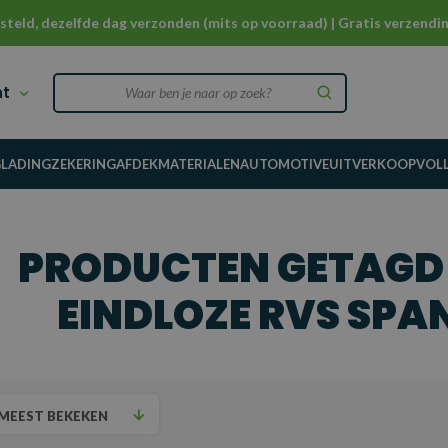
steld, dezelfde dag verzonden (mits op voorraad) | Gratis verzendin
nt
G
LADINGZEKERING
AFDEKMATERIALEN
AUTOMOTIVE
UITVERKOOP
VOL
PRODUCTEN GETAGD
EINDLOZE RVS SPA
MEEST BEKEKEN