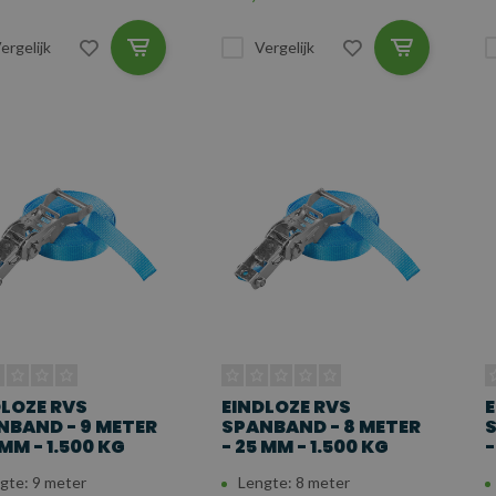
ergelijk
Vergelijk
DLOZE RVS
EINDLOZE RVS
E
NBAND - 9 METER
SPANBAND - 8 METER
S
 MM - 1.500 KG
- 25 MM - 1.500 KG
-
gte: 9 meter
Lengte: 8 meter