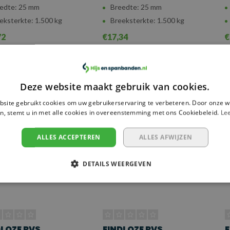
edte: 25 mm
Breedte: 25 mm
eksterkte: 1.500 kg
Breeksterkte: 1.500 kg
72
€17,34
€
ergelijk
Vergelijk
Deze website maakt gebruik van cookies.
site gebruikt cookies om uw gebruikerservaring te verbeteren. Door onze w
n, stemt u in met alle cookies in overeenstemming met ons Cookiebeleid.
Le
ALLES ACCEPTEREN
ALLES AFWIJZEN
DETAILS WEERGEVEN
DLOZE RVS
EINDLOZE RVS
E