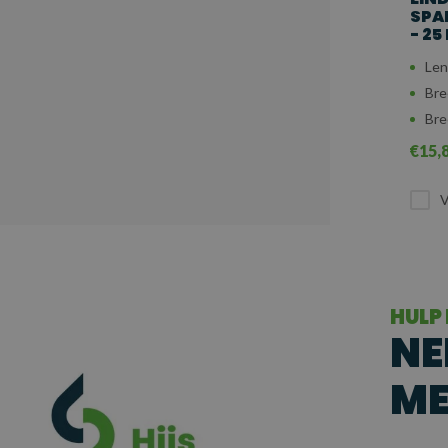
SPA
- 25
Len
Bre
Bre
€15,
V
HULP
NE
ME