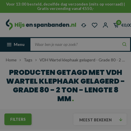
Voor 13:00 besteld, dezelfde dag verzonden (mits op voorraad) |
Gratis verzending vanaf €550,-
0
€0,0
Menu
Home
Tags
VDH Wartel klephaak gelagerd - Grade 80 - 2 ton - lengte 8 mm
PRODUCTEN GETAGD MET VDH
WARTEL KLEPHAAK GELAGERD -
GRADE 80 - 2 TON - LENGTE 8
MM
FILTERS
MEEST BEKEKEN