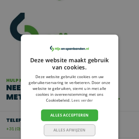
Deze website maakt gebruik
van cookies.
Deze website gebruikt cookies om uw
HULP NODIG?
gebruikerservaring te verbeteren. Door onze
NEEM CONTACT OP
website te gebruiken, stemt u in met alle
MET ONZE KLANTENSERVICE
cookies in overeenstemming met ons
Cookiebeleid.
Lees verder
ALLES ACCEPTEREN
TELEFOON
+31 (0)55 - 203 21 43
ALLES AFWIJZEN