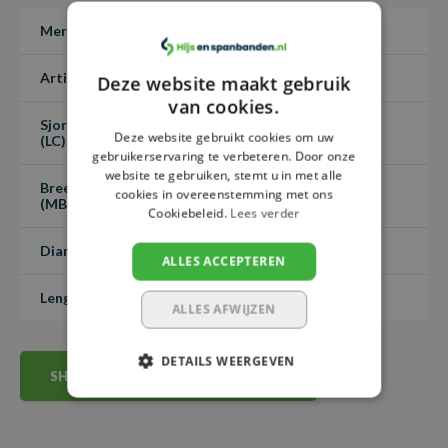
Klephaak aan één zijde:
Gesmede haak voor snelle en
Merk
VDH
veilige bevestiging.
Inkorthaak met beveiliging:
Eenvoudig aanpasbaar in
Artikelnummer
PSK1GK1IH08-10
Deze website maakt gebruik
lengte zonder verlies van stevigheid.
van cookies.
Duurzaam en slijtvast:
Bestand tegen zware
Sjorcapaciteit
4.000 kg
Deze website gebruikt cookies om uw
(LC)
omstandigheden en intensief gebruik.
gebruikerservaring te verbeteren. Door onze
Veiligheidsnormen:
Voldoet aan de Grade 80
website te gebruiken, stemt u in met alle
Breeksterkte
cookies in overeenstemming met ons
8.000 kg
veiligheidsnormen.
(MBL)
Cookiebeleid.
Lees verder
TOEPASSINGEN
Diameter
8 mm
ALLES ACCEPTEREN
Deze sjorketting is ideaal voor het veilig vastzetten van ladingen
Lengte
1 meter
ALLES AFWIJZEN
in diverse sectoren zoals transport, scheepvaart en logistiek. In
combinatie met ladingspanners biedt deze ketting een robuuste
DETAILS WEERGEVEN
en veilige verankering, perfect geschikt voor vrachtwagens,
SHOW ALL SPECIFICATIONS (7)
containers en industriële toepassingen.
CERTIFICERING