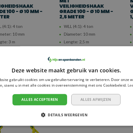
MET
LIGHEIDSHAAK
VEILIGHEIDSHAAK
V
E 100 - Ø 10 MM -
GRADE 100 - Ø 10 MM -
G
ETER
2,5 METER
1
 (4:1): 4 ton
WLL (4:1): 4 ton
meter: 10 mm
Diameter: 10 mm
gte: 3 m
Lengte: 2,5 m
,14
€163,29
€
ergelijk
Vergelijk
Deze website maakt gebruik van cookies.
site gebruikt cookies om uw gebruikerservaring te verbeteren. Door onze w
n, stemt u in met alle cookies in overeenstemming met ons Cookiebeleid.
Le
ALLES ACCEPTEREN
ALLES AFWIJZEN
DETAILS WEERGEVEN