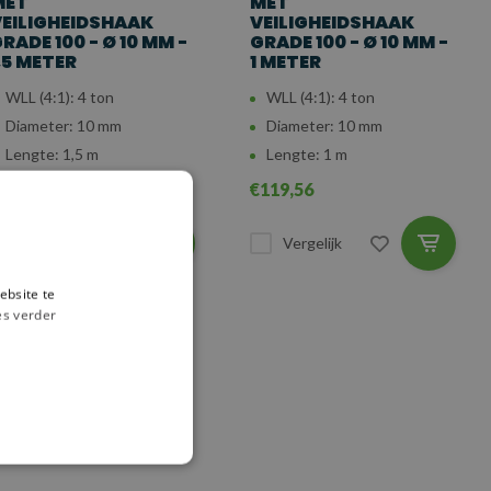
MET
MET
EILIGHEIDSHAAK
VEILIGHEIDSHAAK
RADE 100 - Ø 10 MM -
GRADE 100 - Ø 10 MM -
,5 METER
1 METER
WLL (4:1): 4 ton
WLL (4:1): 4 ton
Diameter: 10 mm
Diameter: 10 mm
Lengte: 1,5 m
Lengte: 1 m
131,87
€119,56
Vergelijk
Vergelijk
ebsite te
es verder