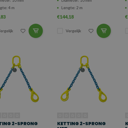
meter: 10 mm
Diameter: 10 mm
gte: 4 m
Lengte: 2 m
,83
€144,18
€
ergelijk
Vergelijk
TING 2-SPRONG
KETTING 2-SPRONG