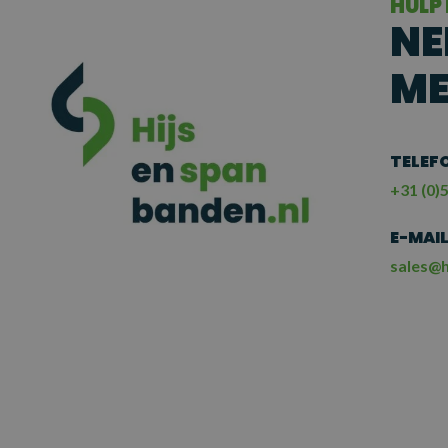
HULP
NE
ME
TELEF
+31 (0)5
E-MAI
sales@h