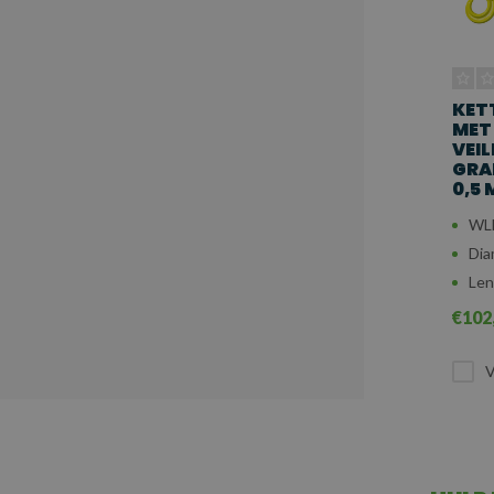
KET
MET
VEI
GRAD
0,5 
WLL
Dia
Len
€102
V