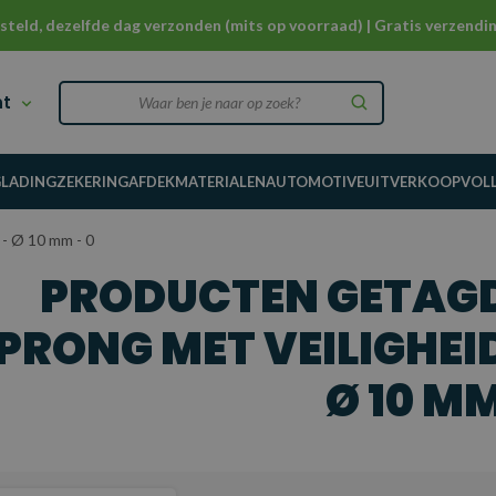
steld, dezelfde dag verzonden (mits op voorraad) | Gratis verzendin
nt
G
LADINGZEKERING
AFDEKMATERIALEN
AUTOMOTIVE
UITVERKOOP
VOL
 - Ø 10 mm - 0
PRODUCTEN GETAGD
PRONG MET VEILIGHEI
Ø 10 MM