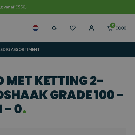
g vanaf €550,-
0
€0,00
LEDIG ASSORTIMENT
 MET KETTING 2-
DSHAAK GRADE 100 -
 - 0