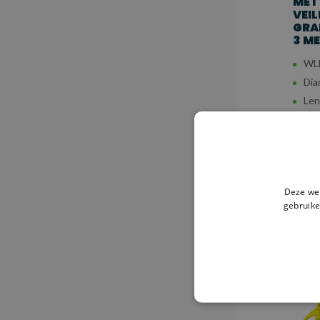
MET
VEI
GRAD
3 M
WLL
Dia
Len
€176
V
Deze web
gebruike