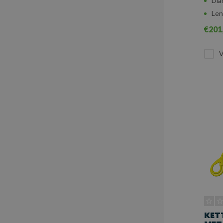
Dia
Len
€201
V
KET