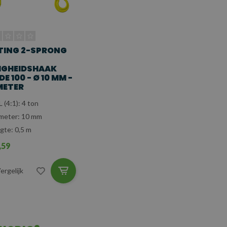
TING 2-SPRONG
LIGHEIDSHAAK
E 100 - Ø 10 MM -
METER
 (4:1): 4 ton
meter: 10 mm
gte: 0,5 m
,59
ergelijk